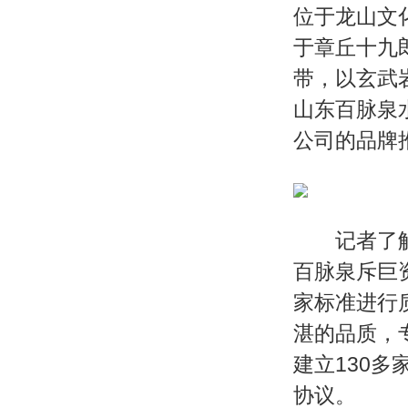
位于龙山文
于章丘十九
带，以玄武
山东百脉泉
公司的品牌
记者了解到
百脉泉斥巨
家标准进行
湛的品质，
建立130
协议。