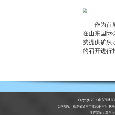
作为首届中
在山东国际
费提供矿泉
的召开进行
Copyright 2014 山东百脉泉
公司地址：山东省济南市建设路86号 联系电话：053
生产基地：章丘